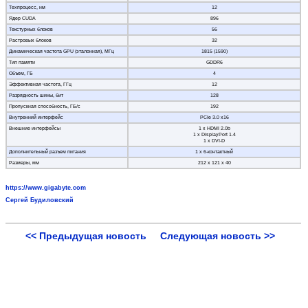
Техпроцесс, нм
12
Ядер CUDA
896
Текстурных блоков
56
Растровых блоков
32
Динамическая частота GPU (эталонная), МГц
1815 (1590)
Тип памяти
GDDR6
Объем, ГБ
4
Эффективная частота, ГГц
12
Разрядность шины, бит
128
Пропускная способность, ГБ/с
192
Внутренний интерфейс
PCIe 3.0 x16
Внешние интерфейсы
1 x HDMI 2.0b
1 x DisplayPort 1.4
1 x DVI-D
Дополнительный разъем питания
1 х 6-контактный
Размеры, мм
212 х 121 х 40
https://www.gigabyte.com
Сергей Будиловский
<< Предыдущая новость
Следующая новость >>