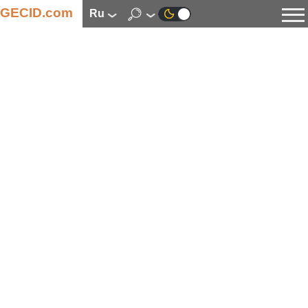
GECID.com
ru
Новости
Видео
Обзоры
Цифровая индустрия
Процессоры
Оперативная память
Материнские платы
Видеокарты
Системы охлаждения
Накопители
Корпуса
Источники питания
Мультимедиа
Цифровое фото и видео
Мониторы