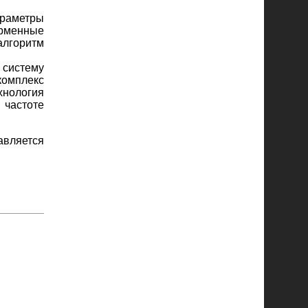
араметры
ирменные
алгоритм
систему
омплекс
хнология
 частоте
авляется