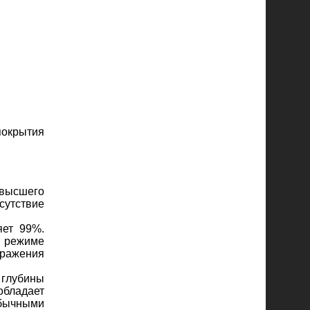
покрытия
 высшего
тсутствие
яет 99%.
в режиме
бражения
глубины
обладает
обычными