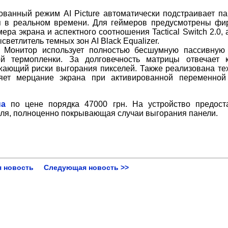
ванный режим AI Picture автоматически подстраивает п
ля в реальном времени. Для геймеров предусмотрены ф
ра экрана и аспектного соотношения Tactical Switch 2.0, 
ысветлитель темных зон AI Black Equalizer.
Монитор использует полностью бесшумную пассивную 
 термопленки. За долговечность матрицы отвечает к
жающий риски выгорания пикселей. Также реализована те
няет мерцание экрана при активированной переменной
на
по цене порядка 47000 грн. На устройство предост
еля, полноценно покрывающая случаи выгорания панели.
 новость
Следующая новость >>