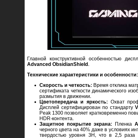
Главной конструктивной особенностью дисп
Advanced ObsidianShield
.
Технические характеристики и особенности:
Скорость и четкость:
Время отклика матр
сертификата четкости динамического из
размытия в движении.
Цветопередача и яркость:
Охват профе
Дисплей сертифицирован по стандарту
V
Peak 1300 позволяет кратковременно пов
HDR-контента.
Защитное покрытие экрана:
Пленка
A
черного цвета на 40% даже в условиях ин
твердостью уровня 3H, что в 2,5 раза