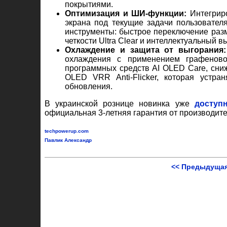
покрытиями.
Оптимизация и ШИ-функции:
Интегриро
экрана под текущие задачи пользовате
инструменты: быстрое переключение разме
четкости Ultra Clear и интеллектуальный в
Охлаждение и защита от выгорания:
охлаждения с применением графеновой
программных средств AI OLED Care, сни
OLED VRR Anti-Flicker, которая устра
обновления.
В украинской рознице новинка уже
доступ
официальная 3-летняя гарантия от производит
techpowerup.com
Павлик Александр
<< Предыдущая