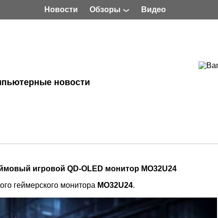
Новости
Обзоры
Видео
мпьютерные новости
юймовый игровой QD-OLED монитор MO32U24
ного геймерского монитора
MO32U24
.