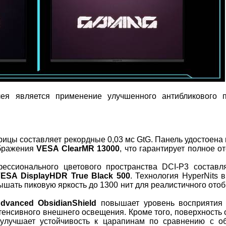
лея является применение улучшенного антибликового 
ицы составляет рекордные 0,03 мс GtG. Панель удостоена
ображения
VESA ClearMR 13000
, что гарантирует полное о
ссионального цветового пространства DCI-P3 составл
ESA DisplayHDR True Black 500
. Технология HyperNits 
ышать пиковую яркость до 1300 нит для реалистичного ото
dvanced ObsidianShield
повышает уровень восприятия 
тенсивного внешнего освещения. Кроме того, поверхность 
 улучшает устойчивость к царапинам по сравнению с 