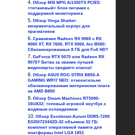
Обзор MSI MPG Ai1300TS PCIE5:
«титановый» блок питания с
поддержкой мониторинга
Обзор Vinga Shatter:
монументальный корпус для
прагматиков
Сравнение Radeon RX 9060 с RX
9060 XT, RX 7600, RTX 5060, Arc B580:
Сбалансированные 8 ГБ для Full HD?
GeForce RTX 5070 или Radeon RX
9070? Битва за звание лучшей
видеокарты среднего класса!
Обзор ASUS ROG STRIX B850-A
GAMING WIFI7 NEO: относительно
сбалансированная материнская плата
на AMD B850
Обзор Dream Machines RT5090-
16UA32: топовый игровой ноутбук с
водяным охлаждением
Обзор Exceleram Aurum DDR5-7200
EGI50723442D-32 объемом 32 ГБ:
комплект оперативной памяти для
платформы Intel LGA 1851