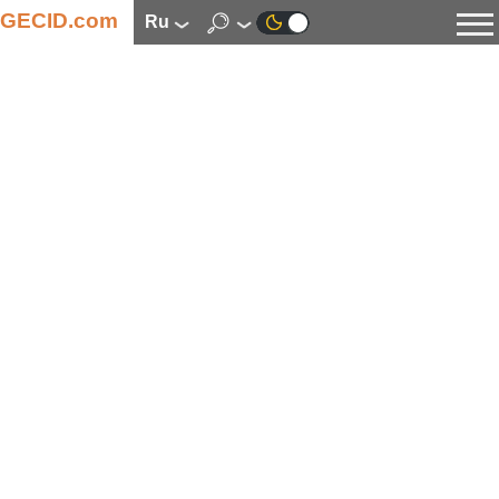
GECID.com
ru
Новости
Видео
Обзоры
Цифровая индустрия
Процессоры
Оперативная память
Материнские платы
Видеокарты
Системы охлаждения
Накопители
Корпуса
Источники питания
Мультимедиа
Цифровое фото и видео
Мониторы