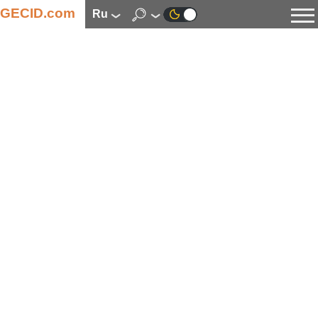
GECID.com
ru
Новости
Видео
Обзоры
Цифровая индустрия
Процессоры
Оперативная память
Материнские платы
Видеокарты
Системы охлаждения
Накопители
Корпуса
Источники питания
Мультимедиа
Цифровое фото и видео
Мониторы