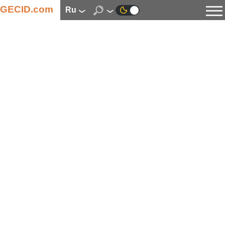
GECID.com
ru
Новости
Видео
Обзоры
Цифровая индустрия
Процессоры
Оперативная память
Материнские платы
Видеокарты
Системы охлаждения
Накопители
Корпуса
Источники питания
Мультимедиа
Цифровое фото и видео
Мониторы