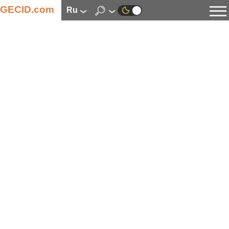
GECID.com
ru
Новости
Видео
Обзоры
Цифровая индустрия
Процессоры
Оперативная память
Материнские платы
Видеокарты
Системы охлаждения
Накопители
Корпуса
Источники питания
Мультимедиа
Цифровое фото и видео
Мониторы