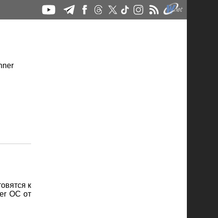
товятся к
ger OC от