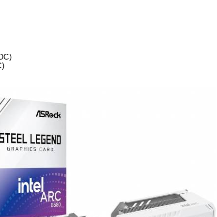
OC)
C)