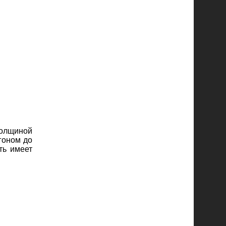
толщиной
гоном до
ть имеет