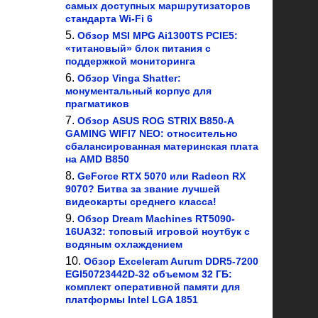
самых доступных маршрутизаторов
стандарта Wi-Fi 6
Обзор MSI MPG Ai1300TS PCIE5:
«титановый» блок питания с
поддержкой мониторинга
Обзор Vinga Shatter:
монументальный корпус для
прагматиков
Обзор ASUS ROG STRIX B850-A
GAMING WIFI7 NEO: относительно
сбалансированная материнская плата
на AMD B850
GeForce RTX 5070 или Radeon RX
9070? Битва за звание лучшей
видеокарты среднего класса!
Обзор Dream Machines RT5090-
16UA32: топовый игровой ноутбук с
водяным охлаждением
Обзор Exceleram Aurum DDR5-7200
EGI50723442D-32 объемом 32 ГБ:
комплект оперативной памяти для
платформы Intel LGA 1851