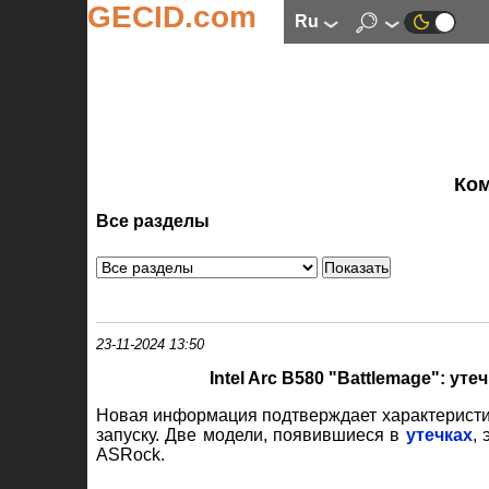
GECID.com
ru
Ко
Все разделы
23-11-2024 13:50
Intel Arc B580 "Battlemage": ут
Новая информация подтверждает характеристики 
запуску. Две модели, появившиеся в
утечках
, 
ASRock.