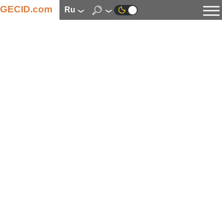
GECID.com
ru
Новости
Видео
Обзоры
Цифровая индустрия
Процессоры
Оперативная память
Материнские платы
Видеокарты
Системы охлаждения
Накопители
Корпуса
Источники питания
Мультимедиа
Цифровое фото и видео
Мониторы