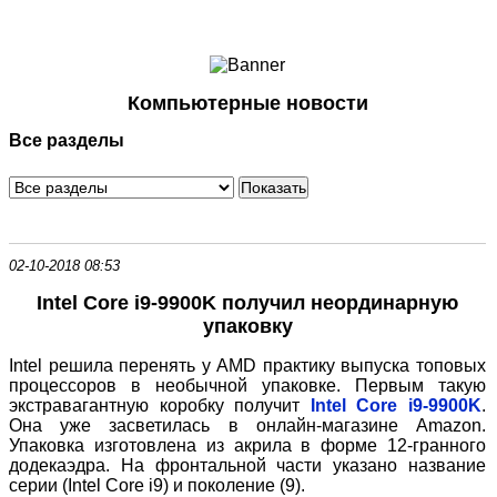
Ноутбуки и Планшеты
Смартфоны
Коммуникации
Компьютерные новости
Периферия
Все разделы
Автоэлектроника
Программное обеспечение
Игры
02-10-2018 08:53
Intel Core i9-9900K получил неординарную
упаковку
Intel решила перенять у AMD практику выпуска топовых
процессоров в необычной упаковке. Первым такую
экстравагантную коробку получит
Intel Core i9-9900K
.
Она уже засветилась в онлайн-магазине Amazon.
Упаковка изготовлена из акрила в форме 12-гранного
додекаэдра. На фронтальной части указано название
серии (Intel Core i9) и поколение (9).