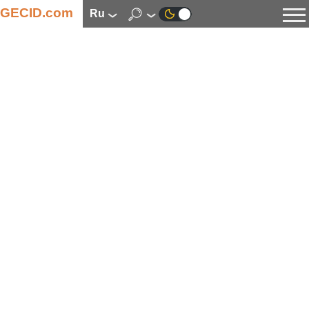
GECID.com
ru
Новости
Видео
Обзоры
Цифровая индустрия
Процессоры
Оперативная память
Материнские платы
Видеокарты
Системы охлаждения
Накопители
Корпуса
Источники питания
Мультимедиа
Цифровое фото и видео
Мониторы