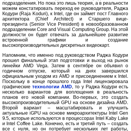
подразделения. Но пока это лишь теория, а в реальности
можем констатировать переход ее руководителя, Раджа
Кодури (Raja Koduri), к Intel, где он займет пост Главного
архитектора (Chief Architect) и Старшего вице-
президента (Senior Vice President) в новообразованном
подразделении Core and Visual Computing Group. На этой
должности он будет отвечать за дальнейшее развитие
встроенной графики и создание
высокопроизводительных дискретных видеокарт.
Напомним, что именно под руководством Раджа Кодури
прошел финальный этап подготовки и выход на рынок
линейки AMD Vega. Затем в сентябре он объявил о
годичном отпуске, который на днях завершился
официальным уходом из AMD и присоединением к Intel.
Поскольку в конце прошлого года Intel лицензировала
графические
технологии AMD
, то у Раджа Кодури есть
несколько вариантов для воплощения в реальность
планов его новой компании. Во-первых, это создать
высокопроизводительный GPU на основе дизайна AMD.
Второй вариант – масштабировать и улучшить
актуальные iGPU на основе микроархитектуры Intel Gen
9.5, которые используются в процессорах Intel Kaby Lake
и Intel Coffee Lake. Конечно, есть и третий путь – создать
все с нуля, но он потребует нескольких лет работы,