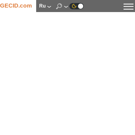
GECID.com
ru
Новости
Видео
Обзоры
Цифровая индустрия
Процессоры
Оперативная память
Материнские платы
Видеокарты
Системы охлаждения
Накопители
Корпуса
Источники питания
Мультимедиа
Цифровое фото и видео
Мониторы