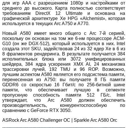
для игр AAA с разрешением 1080p и настройками от
среднего до высокого. Карта полностью соответствует
требованиям DirectX 12 Ultimate и основана на
графической архитектуре Xe HPG «Alchemist», которая
используется в текущих Arc A750 и A770.
Новый A580 имеет много общего с Arc 7-й серией,
поскольку он основан на том же 6-нм процессоре ACM-
G10 (он же DGX-512), который используется в них. Intel
создала этот SKU, задействовав 24 из 32 ядер Xe в 6 из
8 фрагментов рендеринга. В результате получается 384
исполнительных блока или 3072 унифицированных
шейдера, 384 ядра ускорения XMX AI, 24 механизма
трассировки лучей, 192 TMU и 96 ROP. Возможно,
лучшим аспектом A580 является его подсистема памяти,
перенесенная из A750: вы получаете 8 ГБ памяти
GDDR6 со скоростью 16 Гбит/с по 256-битной шине
памяти, что обеспечивает лучшую в сегменте
пропускную способность памяти 512 ГБ/с. Intel
утверждает, что Arc A580 должен обеспечить
производительность, конкурентоспособную по
сравнению с GeForce RTX 3050.
ASRock Arc A580 Challenger OC | Sparkle Arc A580 Orc