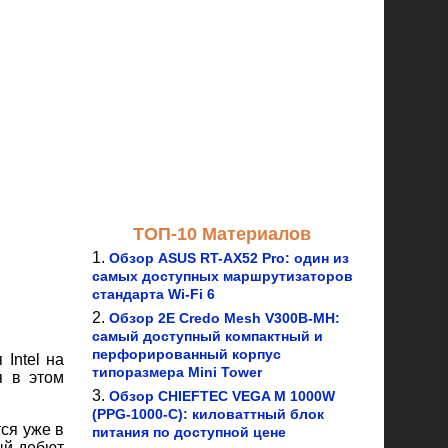
ТОП-10 Материалов
Обзор ASUS RT-AX52 Pro: один из
самых доступных маршрутизаторов
стандарта Wi-Fi 6
Обзор 2E Credo Mesh V300B-MH:
самый доступный компактный и
перфорированный корпус
Intel на
типоразмера Mini Tower
я в этом
Обзор CHIEFTEC VEGA M 1000W
(PPG-1000-C): киловаттный блок
тся уже в
питания по доступной цене
ый дебют