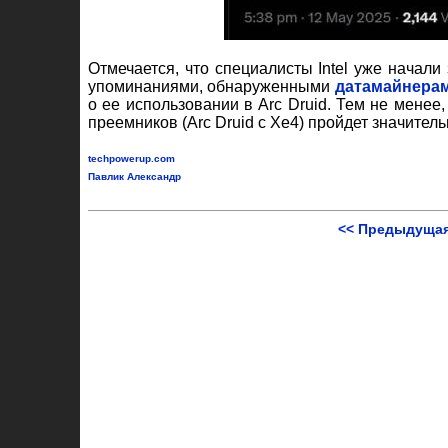
Отмечается, что специалисты Intel уже начал
упоминаниями, обнаруженными
датамайнера
о ее использовании в Arc Druid. Тем не менее
преемников (Arc Druid с Xe4) пройдет значите
techpowerup.com
Павлик Александр
<< Предыдущая