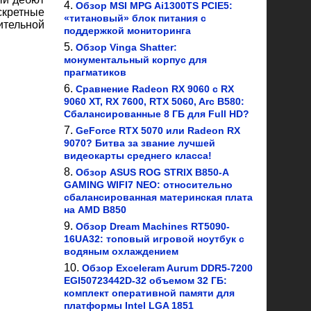
Обзор MSI MPG Ai1300TS PCIE5:
скретные
«титановый» блок питания с
ительной
поддержкой мониторинга
Обзор Vinga Shatter:
монументальный корпус для
прагматиков
Сравнение Radeon RX 9060 с RX
9060 XT, RX 7600, RTX 5060, Arc B580:
Сбалансированные 8 ГБ для Full HD?
GeForce RTX 5070 или Radeon RX
9070? Битва за звание лучшей
видеокарты среднего класса!
Обзор ASUS ROG STRIX B850-A
GAMING WIFI7 NEO: относительно
сбалансированная материнская плата
на AMD B850
Обзор Dream Machines RT5090-
16UA32: топовый игровой ноутбук с
водяным охлаждением
Обзор Exceleram Aurum DDR5-7200
EGI50723442D-32 объемом 32 ГБ:
комплект оперативной памяти для
платформы Intel LGA 1851