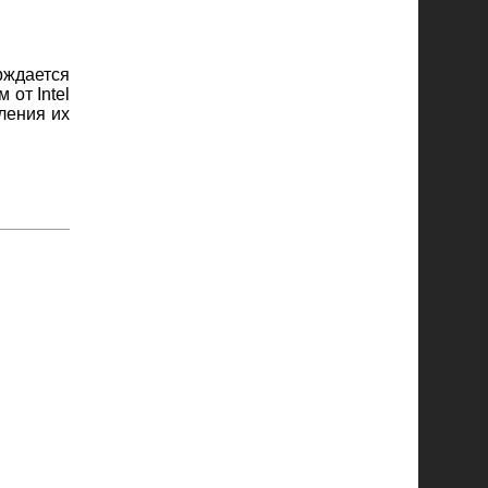
рждается
от Intel
ления их