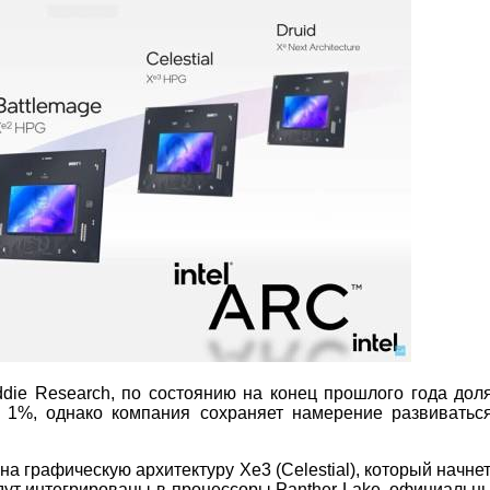
die Research, по состоянию на конец прошлого года доля 
 1%, однако компания сохраняет намерение развиватьс
а графическую архитектуру Xe3 (Celestial), который начне
удут интегрированы в процессоры Panther Lake, официальн