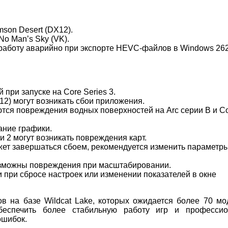
son Desert (DX12).
o Man’s Sky (VK).
 работу аварийно при экспорте HEVC
‑
файлов в Windows 26
 при запуске на Core Series 3.
DX12) могут возникать сбои приложения.
аются повреждения водных поверхностей на Arc серии B и Co
ание графики.
 1 и 2 могут возникать повреждения карт.
ожет завершаться сбоем, рекомендуется изменить параметр
возможны повреждения при масштабировании.
ои при сбросе настроек или изменении показателей в окне
ов на базе Wildcat Lake, которых ожидается более 70 мо
беспечить более стабильную работу игр и профессио
ошибок.