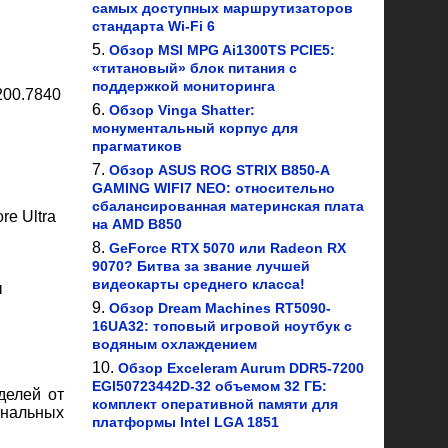
самых доступных маршрутизаторов
стандарта Wi-Fi 6
Обзор MSI MPG Ai1300TS PCIE5:
«титановый» блок питания с
поддержкой мониторинга
200.7840
Обзор Vinga Shatter:
монументальный корпус для
прагматиков
Обзор ASUS ROG STRIX B850-A
GAMING WIFI7 NEO: относительно
сбалансированная материнская плата
re Ultra
на AMD B850
GeForce RTX 5070 или Radeon RX
9070? Битва за звание лучшей
видеокарты среднего класса!
ы
Обзор Dream Machines RT5090-
16UA32: топовый игровой ноутбук с
водяным охлаждением
Обзор Exceleram Aurum DDR5-7200
EGI50723442D-32 объемом 32 ГБ:
делей от
комплект оперативной памяти для
нальных
платформы Intel LGA 1851