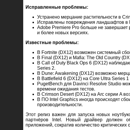
Исправленные проблемы:
Устранено мерцание растительности в Crim
Исправлены повреждения ландшафтов в N
Adobe Premiere Pro больше не завершает
и более новых версиях.
Известные проблемы:
В Fortnite (DX12) возможен системный сбой
В Final (DX12) и Mafia: The Old Country (
В Call of Duty Black Ops 6 (DX12) наблюд
Series 2.
В Dune: Awakening (DX12) возможно мерц
В Battlefield 6 (DX12) на Core Ultra Series
PugetBench для Davinci Resolve Studio м
времени ожидания тестов.
В Crimson Desert (DX12) на Arc серии A 
В ПО Intel Graphics иногда происходят сб
производительности.
Этот релиз важен для запуска новых ноутбук
партнёров Intel. Новый драйвер должен о
приложений, сократив количество критических 