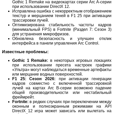
Gothic 1 Remake на видеокартах серии Arc A-серии
при использовании DirectX 12.
Исправлена ошибка с некорректным отображением
текстур и мерцанием теней в F1 25 при активации
трассировки лучей.
Оптимизирована стабильность частоты кадров
(минимальный FPS) в Fortnite (Раздел 7: Сезон 3)
для устранения микрофризов.
Обновлена безопасность и улучшен отклик
интерфейса в панели управления Arc Control.
Известные проблемы:
Gothic 1 Remake:
в некоторых игровых локациях
при использовании пресета настроек графики
«Ультра» могут наблюдаться временные артефакты
или мерцание водных поверхностей.
F1 25: Сезон 2026:
при активации генерации
кадров совместно с включенной трассировкой
лучей на картах Arc B-серии возможно падение
общей производительности или нестабильный
фреймрейт.
Fortnite:
в редких случаях при переключении между
оконным и полноэкранным режимами на API
DirectX 12 игра может зависать или вылетать на