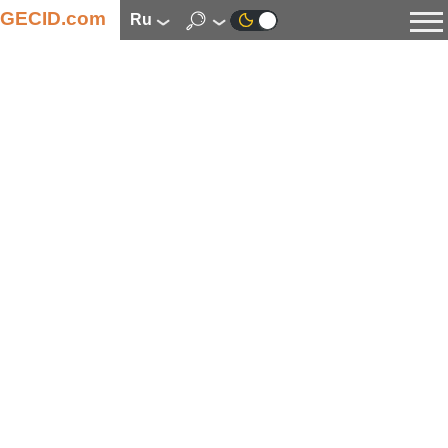
GECID.com
ru
Новости
Видео
Обзоры
Цифровая индустрия
Процессоры
Оперативная память
Материнские платы
Видеокарты
Системы охлаждения
Накопители
Корпуса
Источники питания
Мультимедиа
Цифровое фото и видео
Мониторы