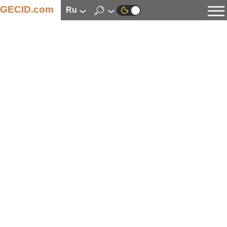
GECID.com
ru
Новости
Видео
Обзоры
Цифровая индустрия
Процессоры
Оперативная память
Материнские платы
Видеокарты
Системы охлаждения
Накопители
Корпуса
Источники питания
Мультимедиа
Цифровое фото и видео
Мониторы