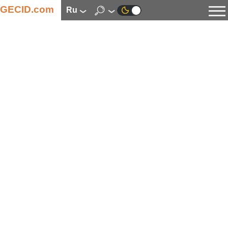
GECID.com
ru
Новости
Видео
Обзоры
Цифровая индустрия
Процессоры
Оперативная память
Материнские платы
Видеокарты
Системы охлаждения
Накопители
Корпуса
Источники питания
Мультимедиа
Цифровое фото и видео
Мониторы