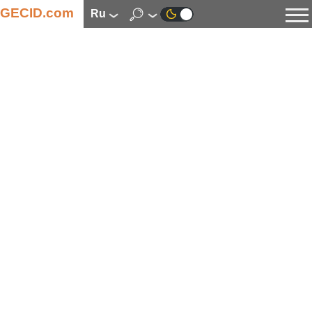
GECID.com
ru
Новости
Видео
Обзоры
Цифровая индустрия
Процессоры
Оперативная память
Материнские платы
Видеокарты
Системы охлаждения
Накопители
Корпуса
Источники питания
Мультимедиа
Цифровое фото и видео
Мониторы