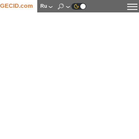
GECID.com
ru
Новости
Видео
Обзоры
Цифровая индустрия
Процессоры
Оперативная память
Материнские платы
Видеокарты
Системы охлаждения
Накопители
Корпуса
Источники питания
Мультимедиа
Цифровое фото и видео
Мониторы