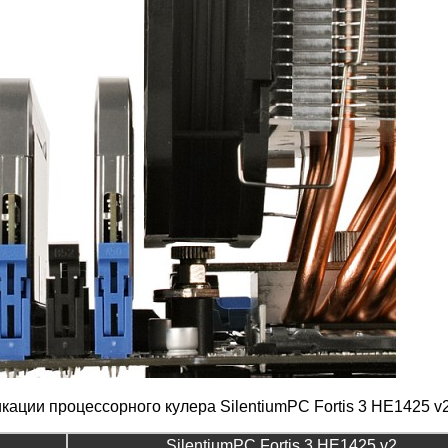
ации процессорного кулера SilentiumPC Fortis 3 HE1425 v2
SilentiumPC Fortis 3 HE1425 v2