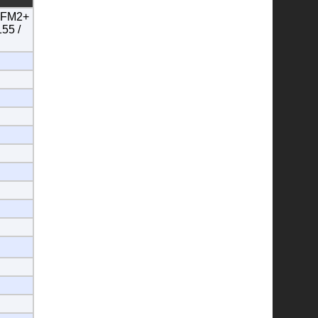
/ FM2+
55 /