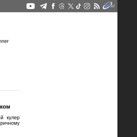
иком
й кулер
тричному