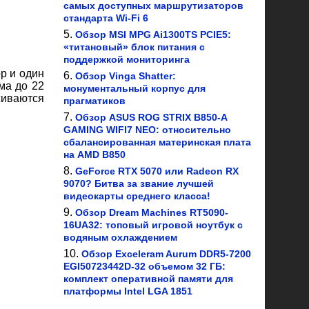
самых доступных маршрутизаторов
стандарта Wi-Fi 6
Обзор MSI MPG Ai1300TS PCIE5:
«титановый» блок питания с
поддержкой мониторинга
р и один
Обзор Vinga Shatter:
ма до 22
монументальный корпус для
живаются
прагматиков
Обзор ASUS ROG STRIX B850-A
GAMING WIFI7 NEO: относительно
сбалансированная материнская плата
на AMD B850
GeForce RTX 5070 или Radeon RX
9070? Битва за звание лучшей
видеокарты среднего класса!
Обзор Dream Machines RT5090-
16UA32: топовый игровой ноутбук с
водяным охлаждением
Обзор Exceleram Aurum DDR5-7200
EGI50723442D-32 объемом 32 ГБ:
комплект оперативной памяти для
платформы Intel LGA 1851