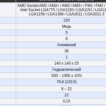
AMD Socket AM2 / AM2+ / AM3 / AM3+ / FM1 / FM2 
Intel Socket LGA775 / LGA1150 / LGA1151 / LGA11
LGA1156 / LGA1366 / LGA2011 / LGA2011-3
220
Медь
5
6
Алюминий
38
1
140 х 140 х 25
Гидравлический
500 – 1400 ± 10%
78,6 (133,5)
8 – 22
12
0,15