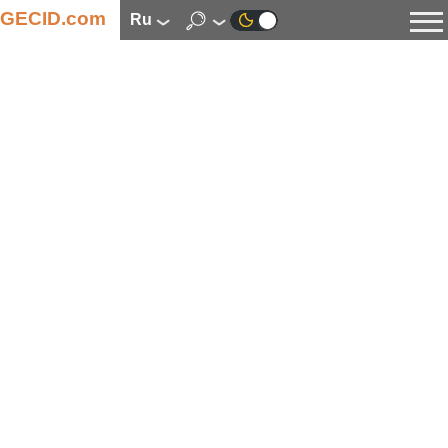
GECID.com
ru
Новости
Видео
Обзоры
Цифровая индустрия
Процессоры
Оперативная память
Материнские платы
Видеокарты
Системы охлаждения
Накопители
Корпуса
Источники питания
Мультимедиа
Цифровое фото и видео
Мониторы