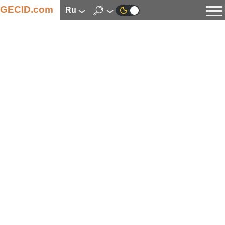
GECID.com
ru
Новости
Видео
Обзоры
Цифровая индустрия
Процессоры
Оперативная память
Материнские платы
Видеокарты
Системы охлаждения
Накопители
Корпуса
Источники питания
Мультимедиа
Цифровое фото и видео
Мониторы