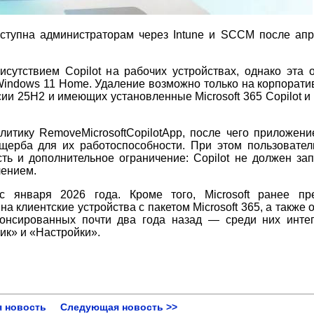
оступна администраторам через Intune и SCCM после апр
исутствием Copilot на рабочих устройствах, однако эта 
Windows 11 Home. Удаление возможно только на корпорати
 25H2 и имеющих установленные Microsoft 365 Copilot и M
итику RemoveMicrosoftCopilotApp, после чего приложение
ущерба для их работоспособности. При этом пользовател
сть и дополнительное ограничение: Copilot не должен зап
лением.
с января 2026 года. Кроме того, Microsoft ранее пр
 на клиентские устройства с пакетом Microsoft 365, а также
анонсированных почти два года назад — среди них инте
ик» и «Настройки».
 новость
Следующая новость >>