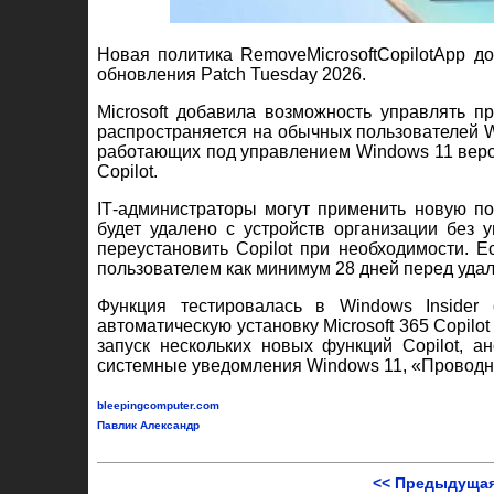
Новая политика RemoveMicrosoftCopilotApp д
обновления Patch Tuesday 2026.
Microsoft добавила возможность управлять пр
распространяется на обычных пользователей 
работающих под управлением Windows 11 версии
Copilot.
IT
‑
администраторы могут применить новую пол
будет удалено с устройств организации без 
переустановить Copilot при необходимости. Е
пользователем как минимум 28 дней перед уда
Функция тестировалась в Windows Insider 
автоматическую установку Microsoft 365 Copilot
запуск нескольких новых функций Copilot, 
системные уведомления Windows 11, «Проводн
bleepingcomputer.com
Павлик Александр
<< Предыдущая