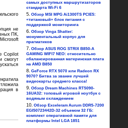
самых доступных маршрутизаторов
стандарта Wi-Fi 6
ельского
Обзор MSI MPG Ai1300TS PCIE5:
«титановый» блок питания с
поддержкой мониторинга
опция не
Обзор Vinga Shatter:
вных ПК,
монументальный корпус для
icrosoft
прагматиков
Обзор ASUS ROG STRIX B850-A
GAMING WIFI7 NEO: относительно
 Copilot
сбалансированная материнская плата
и смогут
на AMD B850
ускаться
GeForce RTX 5070 или Radeon RX
9070? Битва за звание лучшей
екратила
видеокарты среднего класса!
 отложила
Обзор Dream Machines RT5090-
грация в
16UA32: топовый игровой ноутбук с
водяным охлаждением
Обзор Exceleram Aurum DDR5-7200
EGI50723442D-32 объемом 32 ГБ:
комплект оперативной памяти для
платформы Intel LGA 1851