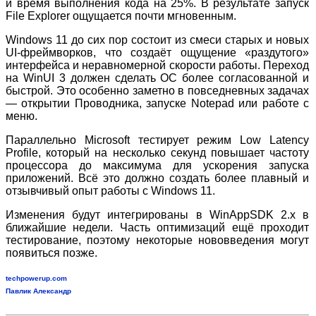
и время выполнения кода на 25%. В результате запуск
File Explorer ощущается почти мгновенным.
Windows 11 до сих пор состоит из смеси старых и новых
UI
‑
фреймворков, что создаёт ощущение «раздутого»
интерфейса и неравномерной скорости работы. Переход
на WinUI 3 должен сделать ОС более согласованной и
быстрой. Это особенно заметно в повседневных задачах
— открытии Проводника, запуске Notepad или работе с
меню.
Параллельно Microsoft тестирует режим Low Latency
Profile, который на несколько секунд повышает частоту
процессора до максимума для ускорения запуска
приложений. Всё это должно создать более плавный и
отзывчивый опыт работы с Windows 11.
Изменения будут интегрированы в WinAppSDK 2.x в
ближайшие недели. Часть оптимизаций ещё проходит
тестирование, поэтому некоторые нововведения могут
появиться позже.
techpowerup.com
Павлик Александр