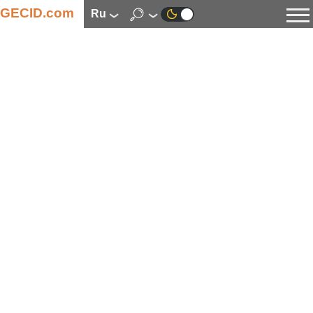
GECID.com
ru
Новости
Видео
Обзоры
Цифровая индустрия
Процессоры
Оперативная память
Материнские платы
Видеокарты
Системы охлаждения
Накопители
Корпуса
Источники питания
Мультимедиа
Цифровое фото и видео
Мониторы