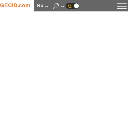
GECID.com
ru
Новости
Видео
Обзоры
Цифровая индустрия
Процессоры
Оперативная память
Материнские платы
Видеокарты
Системы охлаждения
Накопители
Корпуса
Источники питания
Мультимедиа
Цифровое фото и видео
Мониторы