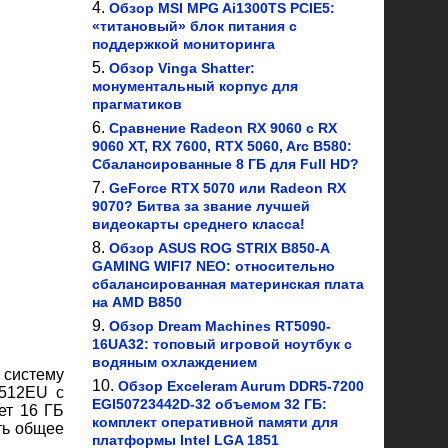
Обзор MSI MPG Ai1300TS PCIE5:
«титановый» блок питания с
поддержкой мониторинга
Обзор Vinga Shatter:
монументальный корпус для
прагматиков
Сравнение Radeon RX 9060 с RX
9060 XT, RX 7600, RTX 5060, Arc B580:
Сбалансированные 8 ГБ для Full HD?
GeForce RTX 5070 или Radeon RX
9070? Битва за звание лучшей
видеокарты среднего класса!
Обзор ASUS ROG STRIX B850-A
GAMING WIFI7 NEO: относительно
сбалансированная материнская плата
на AMD B850
Обзор Dream Machines RT5090-
16UA32: топовый игровой ноутбук с
водяным охлаждением
 систему
Обзор Exceleram Aurum DDR5-7200
-512EU с
EGI50723442D-32 объемом 32 ГБ:
ет 16 ГБ
комплект оперативной памяти для
ть общее
платформы Intel LGA 1851