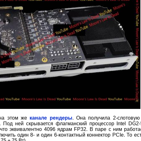
 на этом же
канале рендеры
. Она получила 2-слотовую
 Под ней скрывается флагманский процессор Intel DG2
 что эквивалентно 4096 ядрам FP32. В паре с ним работа
чить один 8- и один 6-контактный коннектор PCIe. То ес
5 + 75 Вт).