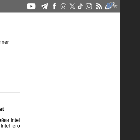
st
ки Intel
ntel его