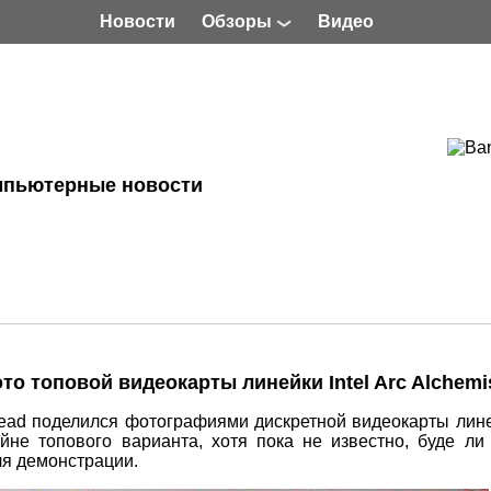
Новости
Обзоры
Видео
мпьютерные новости
то топовой видеокарты линейки Intel Arc Alchemi
ead поделился фотографиями дискретной видеокарты линей
йне топового варианта, хотя пока не известно, буде ли I
ля демонстрации.