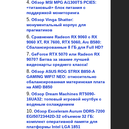
Обзор MSI MPG Ai1300TS PCIE5:
«титановый» блок питания с
поддержкой мониторинга
Обзор Vinga Shatter:
монументальный корпус для
прагматиков
Сравнение Radeon RX 9060 с RX
9060 XT, RX 7600, RTX 5060, Arc B580:
Сбалансированные 8 ГБ для Full HD?
GeForce RTX 5070 или Radeon RX
9070? Битва за звание лучшей
видеокарты среднего класса!
Обзор ASUS ROG STRIX B850-A
GAMING WIFI7 NEO: относительно
сбалансированная материнская плата
на AMD B850
Обзор Dream Machines RT5090-
16UA32: топовый игровой ноутбук с
водяным охлаждением
Обзор Exceleram Aurum DDR5-7200
EGI50723442D-32 объемом 32 ГБ:
комплект оперативной памяти для
платформы Intel LGA 1851