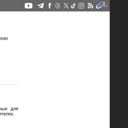
ные для
ителях.