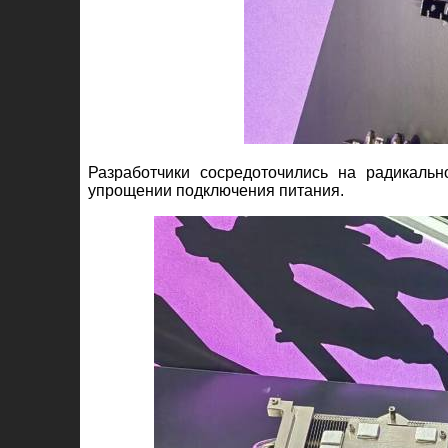
Разработчики сосредоточились на радикаль
упрощении подключения питания.