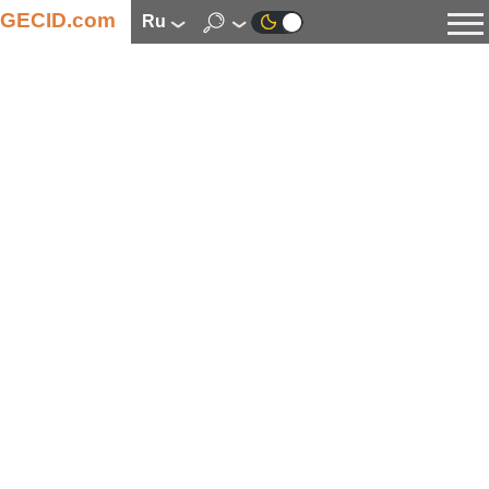
GECID.com
ru
Новости
Видео
Обзоры
Цифровая индустрия
Процессоры
Оперативная память
Материнские платы
Видеокарты
Системы охлаждения
Накопители
Корпуса
Источники питания
Мультимедиа
Цифровое фото и видео
Мониторы