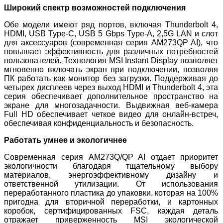
Широкий спектр возможностей подключения
Обе модели имеют ряд портов, включая Thunderbolt 4,
HDMI, USB Type-C, USB 5 Gbps Type-A, 2,5G LAN и слот
для аксессуаров (современная серия AM273QP AI), что
повышает эффективность для различных потребностей
пользователей. Технология MSI Instant Display позволяет
мгновенно включать экран при подключении, позволяя
ПК работать как монитор без загрузки. Поддерживая до
четырех дисплеев через выход HDMI и Thunderbolt 4, эта
серия обеспечивает дополнительное пространство на
экране для многозадачности. Выдвижная веб-камера
Full HD обеспечивает четкое видео для онлайн-встреч,
обеспечивая конфиденциальность и безопасность.
Работать умнее и экологичнее
Современная серия AM273Q/QP AI отдает приоритет
экологичности благодаря тщательному выбору
материалов, энергоэффективному дизайну и
ответственной утилизации. От использования
переработанного пластика до упаковки, которая на 100%
пригодна для вторичной переработки, и картонных
коробок, сертифицированных FSC, каждая деталь
отражает приверженность MSI экологической