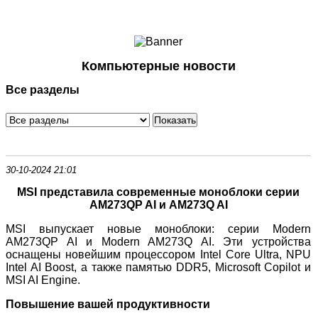
Ноутбуки и Планшеты
Смартфоны
Коммуникации
Компьютерные новости
Периферия
Все разделы
Автоэлектроника
Программное обеспечение
Игры
30-10-2024 21:01
MSI представила современные моноблоки серии
AM273QP AI и AM273Q AI
MSI выпускает новые моноблоки: серии Modern
AM273QP AI и Modern AM273Q AI. Эти устройства
оснащены новейшим процессором Intel Core Ultra, NPU
Intel AI Boost, а также памятью DDR5, Microsoft Copilot и
MSI AI Engine.
Повышение вашей продуктивности