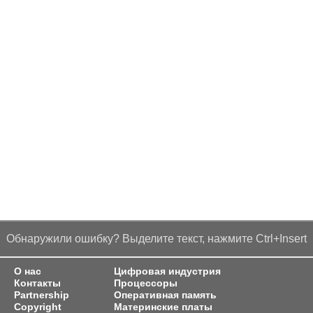
Обнаружили ошибку? Выделите текст, нажмите Ctrl+Insert
О нас
Цифровая индустрия
Контакты
Процессоры
Partnership
Оперативная память
Copyright
Материнские платы