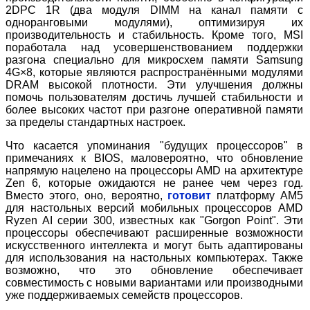
2DPC 1R (два модуля DIMM на канал памяти с
одноранговыми модулями), оптимизируя их
производительность и стабильность. Кроме того, MSI
поработала над усовершенствованием поддержки
разгона специально для микросхем памяти Samsung
4G×8, которые являются распространёнными модулями
DRAM высокой плотности. Эти улучшения должны
помочь пользователям достичь лучшей стабильности и
более высоких частот при разгоне оперативной памяти
за пределы стандартных настроек.
Что касается упоминания "будущих процессоров" в
примечаниях к BIOS, маловероятно, что обновление
напрямую нацелено на процессоры AMD на архитектуре
Zen 6, которые ожидаются не ранее чем через год.
Вместо этого, оно, вероятно,
готовит
платформу AM5
для настольных версий мобильных процессоров AMD
Ryzen AI серии 300, известных как "Gorgon Point". Эти
процессоры обеспечивают расширенные возможности
искусственного интеллекта и могут быть адаптированы
для использования на настольных компьютерах. Также
возможно, что это обновление обеспечивает
совместимость с новыми вариантами или производными
уже поддерживаемых семейств процессоров.