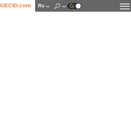
GECID.com
ru
Новости
Видео
Обзоры
Цифровая индустрия
Процессоры
Оперативная память
Материнские платы
Видеокарты
Системы охлаждения
Накопители
Корпуса
Источники питания
Мультимедиа
Цифровое фото и видео
Мониторы