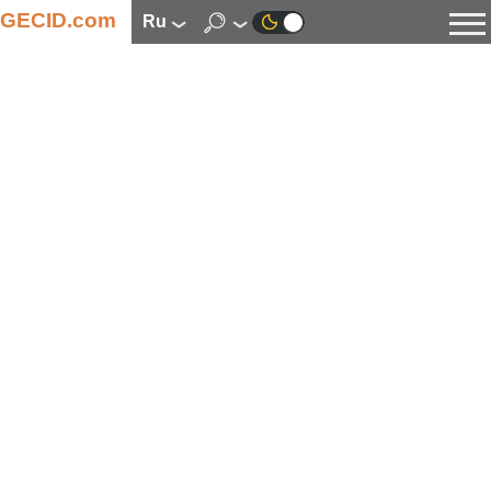
GECID.com
ru
Новости
Видео
Обзоры
Цифровая индустрия
Процессоры
Оперативная память
Материнские платы
Видеокарты
Системы охлаждения
Накопители
Корпуса
Источники питания
Мультимедиа
Цифровое фото и видео
Мониторы