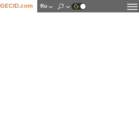
GECID.com
ru
Новости
Видео
Обзоры
Цифровая индустрия
Процессоры
Оперативная память
Материнские платы
Видеокарты
Системы охлаждения
Накопители
Корпуса
Источники питания
Мультимедиа
Цифровое фото и видео
Мониторы