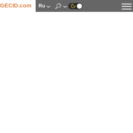
GECID.com
ru
Новости
Видео
Обзоры
Цифровая индустрия
Процессоры
Оперативная память
Материнские платы
Видеокарты
Системы охлаждения
Накопители
Корпуса
Источники питания
Мультимедиа
Цифровое фото и видео
Мониторы