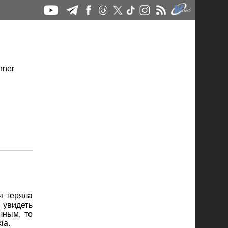
я теряла
 увидеть
чным, то
ia.