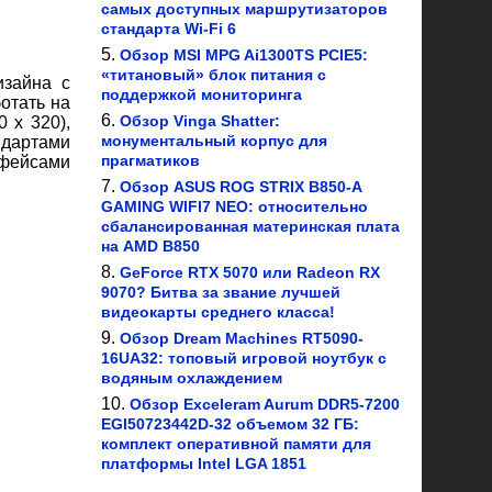
самых доступных маршрутизаторов
стандарта Wi-Fi 6
Обзор MSI MPG Ai1300TS PCIE5:
«титановый» блок питания с
изайна с
поддержкой мониторинга
отать на
Обзор Vinga Shatter:
 х 320),
монументальный корпус для
ндартами
прагматиков
рфейсами
Обзор ASUS ROG STRIX B850-A
GAMING WIFI7 NEO: относительно
сбалансированная материнская плата
на AMD B850
GeForce RTX 5070 или Radeon RX
9070? Битва за звание лучшей
видеокарты среднего класса!
Обзор Dream Machines RT5090-
16UA32: топовый игровой ноутбук с
водяным охлаждением
Обзор Exceleram Aurum DDR5-7200
EGI50723442D-32 объемом 32 ГБ:
комплект оперативной памяти для
платформы Intel LGA 1851