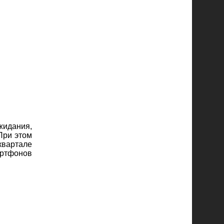
жидания,
При этом
квартале
артфонов