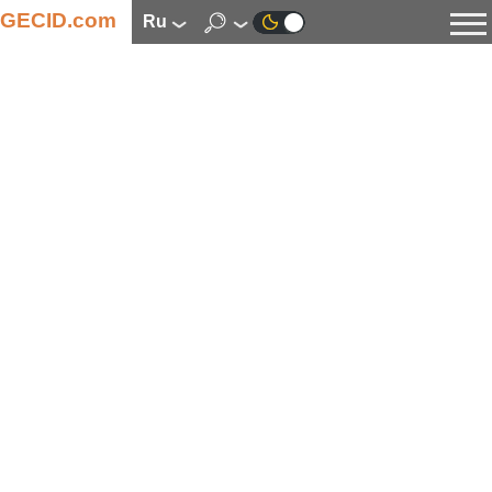
GECID.com
ru
Новости
Видео
Обзоры
Цифровая индустрия
Процессоры
Оперативная память
Материнские платы
Видеокарты
Системы охлаждения
Накопители
Корпуса
Источники питания
Мультимедиа
Цифровое фото и видео
Мониторы