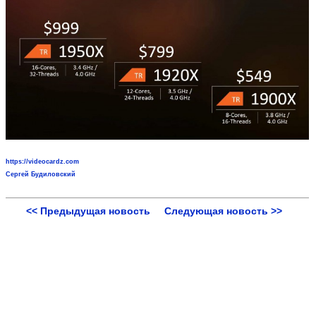
https://videocardz.com
Сергей Будиловский
<< Предыдущая новость
Следующая новость >>