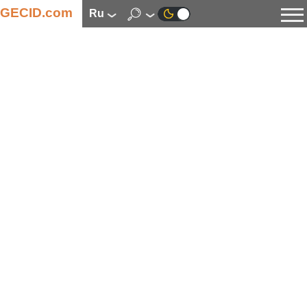
GECID.com
ru
Новости
Видео
Обзоры
Цифровая индустрия
Процессоры
Оперативная память
Материнские платы
Видеокарты
Системы охлаждения
Накопители
Корпуса
Источники питания
Мультимедиа
Цифровое фото и видео
Мониторы