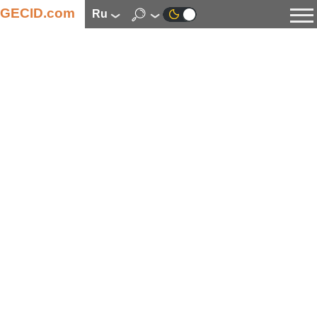
GECID.com
ru
Новости
Видео
Обзоры
Цифровая индустрия
Процессоры
Оперативная память
Материнские платы
Видеокарты
Системы охлаждения
Накопители
Корпуса
Источники питания
Мультимедиа
Цифровое фото и видео
Мониторы