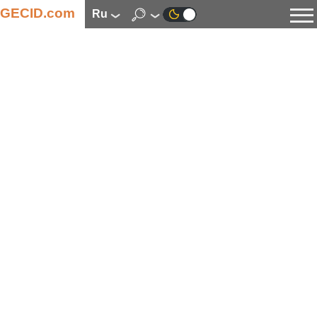
GECID.com
ru
Новости
Видео
Обзоры
Цифровая индустрия
Процессоры
Оперативная память
Материнские платы
Видеокарты
Системы охлаждения
Накопители
Корпуса
Источники питания
Мультимедиа
Цифровое фото и видео
Мониторы