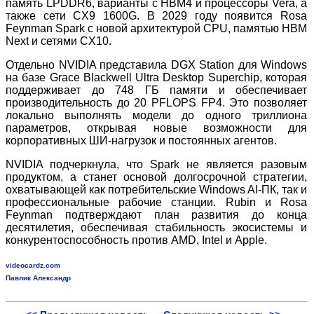
память LPDDR6, варианты с HBM4 и процессоры Vera, а
также сети CX9 1600G. В 2029 году появится Rosa
Feynman Spark с новой архитектурой CPU, памятью HBM
Next и сетями CX10.
Отдельно NVIDIA представила DGX Station для Windows
на базе Grace Blackwell Ultra Desktop Superchip, которая
поддерживает до 748 ГБ памяти и обеспечивает
производительность до 20 PFLOPS FP4. Это позволяет
локально выполнять модели до одного триллиона
параметров, открывая новые возможности для
корпоративных ШИ‑нагрузок и постоянных агентов.
NVIDIA подчеркнула, что Spark не является разовым
продуктом, а станет основой долгосрочной стратегии,
охватывающей как потребительские Windows AI‑ПК, так и
профессиональные рабочие станции. Rubin и Rosa
Feynman подтверждают план развития до конца
десятилетия, обеспечивая стабильность экосистемы и
конкурентоспособность против AMD, Intel и Apple.
videocardz.com
Павлик Александр