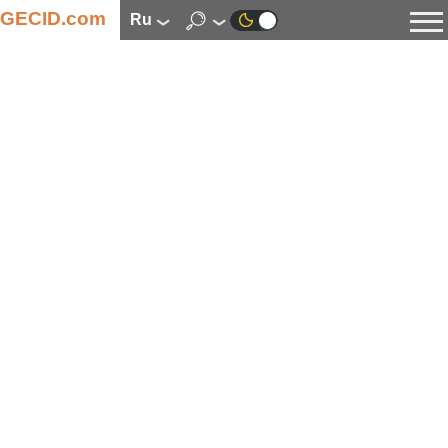
GECID.com
ru
Новости
Видео
Обзоры
Цифровая индустрия
Процессоры
Оперативная память
Материнские платы
Видеокарты
Системы охлаждения
Накопители
Корпуса
Источники питания
Мультимедиа
Цифровое фото и видео
Мониторы