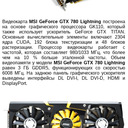
Видеокарта
MSI
GeForce
GTX 780
Lightning
построена
на основе графического процессора GK110, который
также использует ускоритель GeForce GTX TITAN.
Основные вычислительные элементы включают 2304
ядра CUDA, 192 блока текстуризации и 48 блоков
растеризации. Процессор видеокарты работает с
частотой, которая составляет 980/1033 МГц, что более
чем на 10 % больше эталонной частоты. Объем
видеопамяти у модели
MSI
GeForce
GTX 780
Lightning
равен 3 ГБ GDDR5, функционирующих со скоростью
6008 МГц. На заднюю панель графического ускорителя
выведены интерфейсы DL DVI-I, DL DVI-D, HDMI и
DisplayPort.