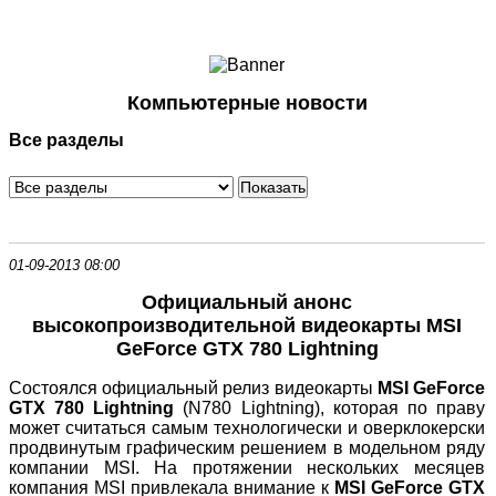
Ноутбуки и Планшеты
Смартфоны
Коммуникации
Компьютерные новости
Периферия
Все разделы
Автоэлектроника
Программное обеспечение
Игры
01-09-2013 08:00
Официальный анонс
высокопроизводительной видеокарты MSI
GeForce GTX 780 Lightning
Состоялся официальный релиз видеокарты
MSI
GeForce
GTX 780
Lightning
(N780 Lightning), которая по праву
может считаться самым технологически и оверклокерски
продвинутым графическим решением в модельном ряду
компании MSI. На протяжении нескольких месяцев
компания MSI привлекала внимание к
MSI
GeForce
GTX