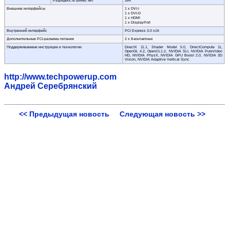
Разрядность шины, бит
384
Внешние интерфейсы
1 х DVI-I
1 х DVI-D
1 x HDMI
1 x DisplayРort
Внутренний интерфейс
PCI Express 3.0 x16
Дополнительные PCI-разъемы питания
2 х 8-контактных
Поддерживаемые инструкции и технологии
DirectX 11.1, Shader Model 5.0, DirectCompute 11,
OpenGL 4.2, OpenCL1.2, NVIDIA SLI, NVIDIA PureVideo
HD, NVIDIA PhysX, NVIDIA GPU Boost 2.0, NVIDIA 3D
Vision, NVIDIA Adaptive Vertical Sync
http://www.techpowerup.com
Андрей Серебрянский
<< Предыдущая новость
Следующая новость >>