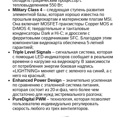
охладить графическим процессор с
тепловыделением 550 Вт;
Military
Class 4
– следующая ступень развития
элементной базы, которая хорошо известна по
прошлым видеокартам и материнским платам MSI.
Она включает MOSFET-транзисторы Copper MOS и
DrMOS 4; твердотельные и танталовые
конденсаторы Dark и Hi-C; и дроссели с
ферритовыми сердечниками SFC. Благодаря этим
компонентам видеокарта обеспечена 5-летней
гарантией;
Triple
Level
Signals
– сигнальная система, которая
с помощью LED-индикаторов сообщает в реальном
времени о нагрузке на видеокарту. В зависимости
от потребления энергии боковая надпись
«LIGHTNING» меняет цвет с зеленого на синий, а с
него на красный;
Enhanced
Power
Design
– значительно усиленная
по сравнению с эталонной система питания,
которая состоит из 20-и фаз, чего более чем
достаточно для нужд экстремального разгона;
PureDigital
PWM
– технология, которая позволяет
пользователю индивидуально регулировать
скорость любого из трех вентиляторов.