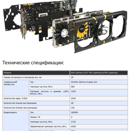
Технические спецификации:
Модель
MSI GeForce GTX 780 Lightning (N780 Lightning)
Нормы техпроцесса производства, нм
28
Графический
Тип
NVIDIA GeForce Kepler 110
процессор
Тактовая частота, МГц
980
Тактовая частота в режиме «GPU
1033
Boost», МГц
Количество ядер CUDA
2304
Количество блоков растеризации
48
Количество блоков текстуризации
192
Видеопамять
Тип
GDDR5
Объем, ГБ
3
Тактовая частота, МГц
1752
Эффективная тактовая частота, МГц
6008