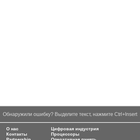
Обнаружили ошибку? Выделите текст, нажмите Ctrl+Insert
О нас
Цифровая индустрия
Контакты
Процессоры
Partnership
Оперативная память