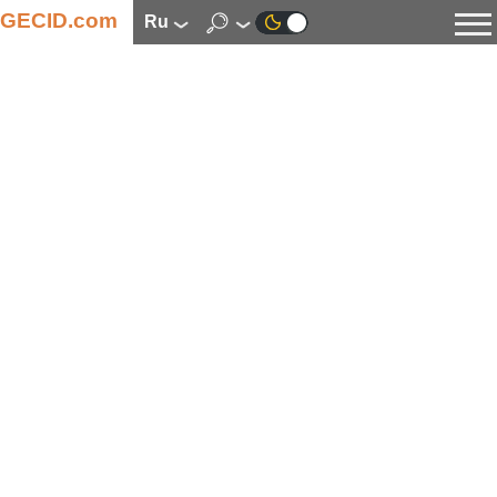
GECID.com
ru
Новости
Видео
Обзоры
Цифровая индустрия
Процессоры
Оперативная память
Материнские платы
Видеокарты
Системы охлаждения
Накопители
Корпуса
Источники питания
Мультимедиа
Цифровое фото и видео
Мониторы