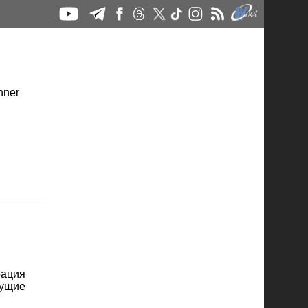
рация
дущие