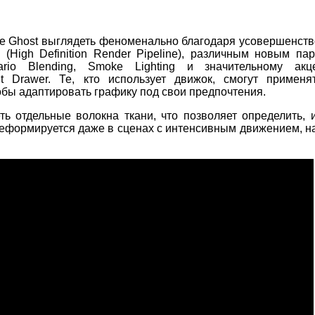
e Ghost выглядеть феноменально благодаря усовершенст
High Definition Render Pipeline), различным новым па
rio Blending, Smoke Lighting и значительному акц
t Drawer. Те, кто использует движок, смогут применя
тобы адаптировать графику под свои предпочтения.
 отдельные волокна ткани, что позволяет определить, и
деформируется даже в сценах с интенсивным движением, н