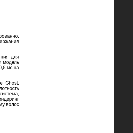
рованно,
держания
ения для
и модель
,8 мс на
e Ghost,
лотность
система,
ендеринг
му волос