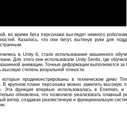
ной, во время бега персонажи выглядят немного роботизи
остей. Казалось, что они бегут, вытянув руки для под
 странным.
очились в Unity 6, стало использование машинного обуч
ани. Для этого они использовали Unity Sentis, где обучил
ершинной анимации. Точные деформации выполняются за 0
ь высокую степень визуальной точности.
, которые продемонстрированы в техническом демо Tim
. В крупном плане персонажа можно заметить высокую п
. Эта функция впервые использовалась в Enemies, и 
тельно обновлена, что позволило реализовать плавный р
ый ветер, создавая реалистичную и функциональную систе
ии.