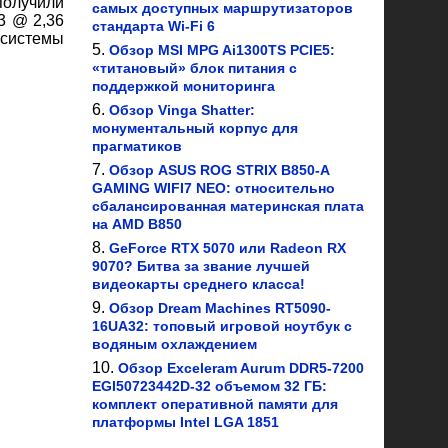
получили
самых доступных маршрутизаторов
3 @ 2,36
стандарта Wi-Fi 6
 системы
Обзор MSI MPG Ai1300TS PCIE5:
«титановый» блок питания с
поддержкой мониторинга
Обзор Vinga Shatter:
монументальный корпус для
прагматиков
Обзор ASUS ROG STRIX B850-A
GAMING WIFI7 NEO: относительно
сбалансированная материнская плата
на AMD B850
GeForce RTX 5070 или Radeon RX
9070? Битва за звание лучшей
видеокарты среднего класса!
Обзор Dream Machines RT5090-
16UA32: топовый игровой ноутбук с
водяным охлаждением
Обзор Exceleram Aurum DDR5-7200
EGI50723442D-32 объемом 32 ГБ:
комплект оперативной памяти для
платформы Intel LGA 1851