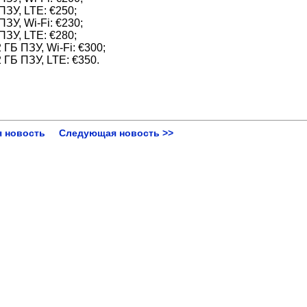
ПЗУ, LTE: €250;
ЗУ, Wi-Fi: €230;
ПЗУ, LTE: €280;
 ГБ ПЗУ, Wi-Fi: €300;
 ГБ ПЗУ, LTE: €350.
 новость
Следующая новость >>