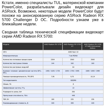
Кстати, именно специалисты TUL, материнской компании
PowerColor, разрабатывали дизайн видеокарт для
ASRock. Возможно, некоторые модели PowerColor будут
похожи на анонсированную серию ASRock Radeon RX
5700 Challenger D OC. Подробности узнаем уже в
ближайшие недели.
Сводная таблица технической спецификации видеокарт
серии AMD Radeon RX 5700:
Модель
AMD Radeon RX 5700
AMD Radeon RX 5700
AMD Radeon RX 5700
XT
XT 50th Anniversary
Edition
GPU
AMD Navi 10
Микроархитектура
7-нм RDNA
Количество потоковых процессоров
2304
2560
2560
Количество текстурных блоков
144
160
160
Количество растровых модулей
64
Базовая / игровая / динамическая частота GPU,
1465 / 1625 / 1725
1605 / 1755 / 1905
1680 / 1830 / 1980
МГц
Пиковая производительность, TFLOPS
7,95
9,75
10,14
Тип видеопамяти
GDDR6
Объем, ГБ
8
Эффективная частота, ГГц
14
Разрядность шины, бит
256
Пропускная способность, ГБ/с
448
TBP, Вт
180
225
235
Рекомендованная стоимость, $
349
399
449