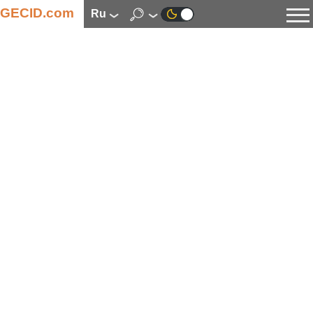
GECID.com
ru
Новости
Видео
Обзоры
Цифровая индустрия
Процессоры
Оперативная память
Материнские платы
Видеокарты
Системы охлаждения
Накопители
Корпуса
Источники питания
Мультимедиа
Цифровое фото и видео
Мониторы