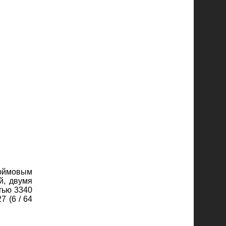
дюймовым
й, двумя
тью 3340
7 (6 / 64