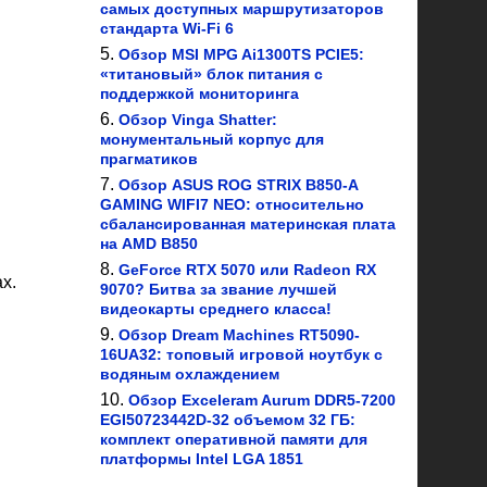
самых доступных маршрутизаторов
стандарта Wi-Fi 6
Обзор MSI MPG Ai1300TS PCIE5:
«титановый» блок питания с
поддержкой мониторинга
Обзор Vinga Shatter:
монументальный корпус для
прагматиков
Обзор ASUS ROG STRIX B850-A
GAMING WIFI7 NEO: относительно
сбалансированная материнская плата
на AMD B850
GeForce RTX 5070 или Radeon RX
х.
9070? Битва за звание лучшей
видеокарты среднего класса!
Обзор Dream Machines RT5090-
16UA32: топовый игровой ноутбук с
водяным охлаждением
Обзор Exceleram Aurum DDR5-7200
EGI50723442D-32 объемом 32 ГБ:
комплект оперативной памяти для
платформы Intel LGA 1851