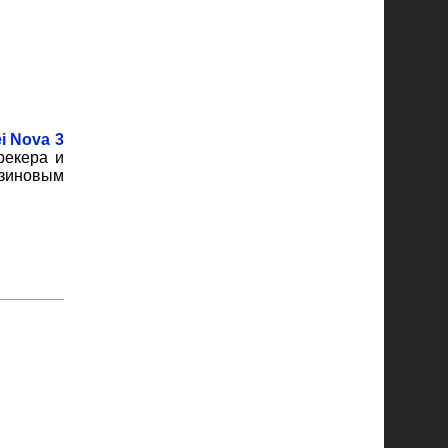
i Nova 3
рекера и
езиновым