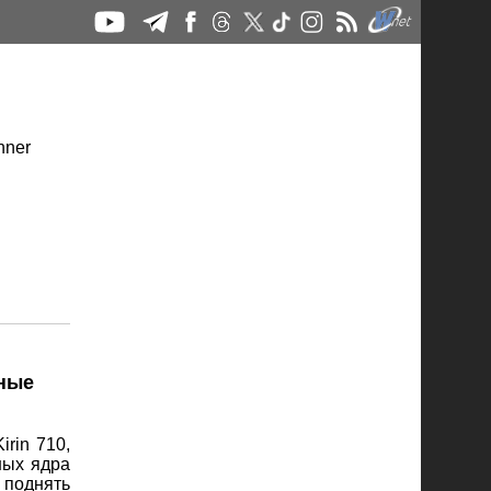
нные
rin 710,
ных ядра
 поднять