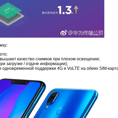
жку:
ото;
овышают качество снимков при плохом освещении;
при загрузке / отдаче информации);
ля одновременной поддержки 4G и VoLTE на обеих SIM-карта