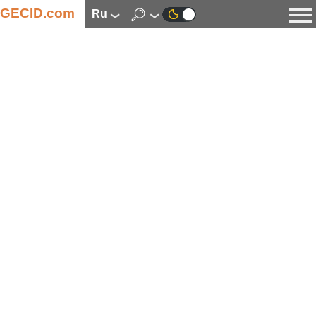
GECID.com
ru
Новости
Видео
Обзоры
Цифровая индустрия
Процессоры
Оперативная память
Материнские платы
Видеокарты
Системы охлаждения
Накопители
Корпуса
Источники питания
Мультимедиа
Цифровое фото и видео
Мониторы