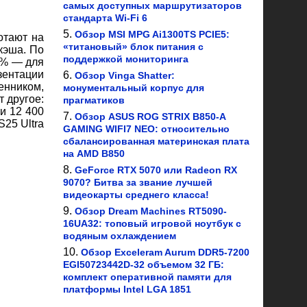
самых доступных маршрутизаторов
стандарта Wi-Fi 6
Обзор MSI MPG Ai1300TS PCIE5:
отают на
«титановый» блок питания с
кэша. По
поддержкой мониторинга
7% — для
зентации
Обзор Vinga Shatter:
енником,
монументальный корпус для
т другое:
прагматиков
и 12 400
Обзор ASUS ROG STRIX B850-A
25 Ultra
GAMING WIFI7 NEO: относительно
сбалансированная материнская плата
на AMD B850
GeForce RTX 5070 или Radeon RX
9070? Битва за звание лучшей
видеокарты среднего класса!
Обзор Dream Machines RT5090-
16UA32: топовый игровой ноутбук с
водяным охлаждением
Обзор Exceleram Aurum DDR5-7200
EGI50723442D-32 объемом 32 ГБ:
комплект оперативной памяти для
платформы Intel LGA 1851