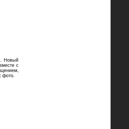
е. Новый
вместе с
ещением,
с фото.