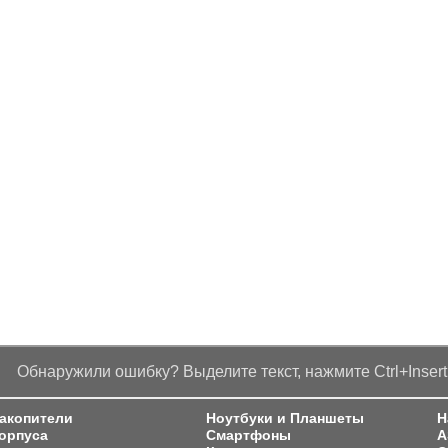
Обнаружили ошибку? Выделите текст, нажмите Ctrl+Insert
акопители
Ноутбуки и Планшеты
Н
орпуса
Смартфоны
A