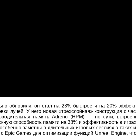
ьно обновили: он стал на 23% быстрее и на 20% эффект
вки лучей. У него новая «трехслойная» конструкция с час
изводительная память Adreno (HPM) — по сути, встрое
скную способность памяти на 38% и эффективность в играх
собенно заметны в длительных игровых сессиях в таких иг
т с Epic Games для оптимизации функций Unreal Engine, чт