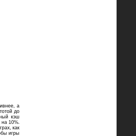
ивнее, а
тотой до
нный кэш
 на 10%.
рах, как
обы игры