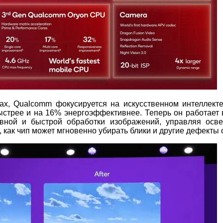
ах, Qualcomm фокусируется на искусственном интеллект
стрее и на 16% энергоэффективнее. Теперь он работает 
вной и быстрой обработки изображений, управляя осв
 как чип может мгновенно убирать блики и другие дефекты 