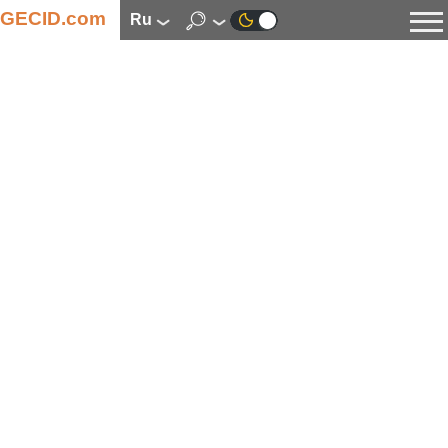
GECID.com
ru
Новости
Видео
Обзоры
Цифровая индустрия
Процессоры
Оперативная память
Материнские платы
Видеокарты
Системы охлаждения
Накопители
Корпуса
Источники питания
Мультимедиа
Цифровое фото и видео
Мониторы