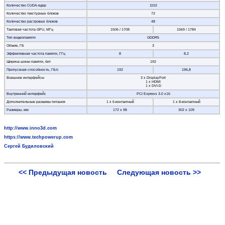
Количество CUDA-ядер
1152
Количество текстурных блоков
72
Количество растровых блоков
48
Тактовая частота GPU, МГц
1506 / 1708
1569 / 1784
Тип видеопамяти
GDDR5
Объем, ГБ
3
Эффективная частота памяти, ГГц
8
8,2
Ширина шины памяти, бит
192
Пропускная способность, ГБ/с
192
196,8
Внешние интерфейсы
3 x DisplayPort
1 x HDMI
1 x DVI-D
Внутренний интерфейс
PCI Express 3.0 x16
Дополнительные разъемы питания
1 х 6-контактный
1 х 8-контактный
Размеры, мм
172 х 98
302 х 109
http://www.inno3d.com
https://www.techpowerup.com
Сергей Будиловский
<< Предыдущая новость
Следующая новость >>