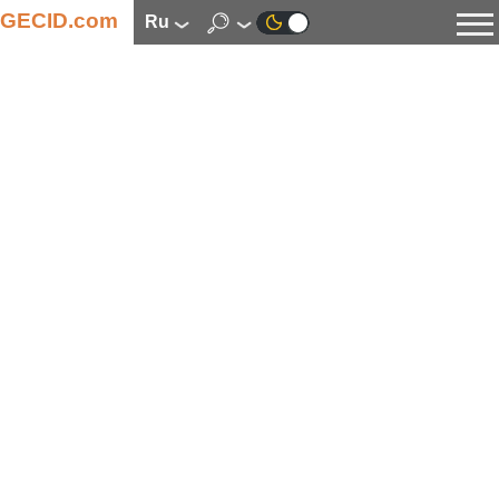
GECID.com
ru
Новости
Видео
Обзоры
Цифровая индустрия
Процессоры
Оперативная память
Материнские платы
Видеокарты
Системы охлаждения
Накопители
Корпуса
Источники питания
Мультимедиа
Цифровое фото и видео
Мониторы