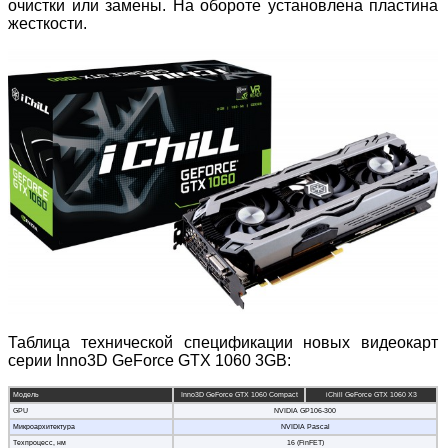
очистки или замены. На обороте установлена пластина
жесткости.
Таблица технической спецификации новых видеокарт
серии Inno3D GeForce GTX 1060 3GB:
Модель
Inno3D GeForce GTX 1060 Compact
iChill GeForce GTX 1060 X3
GPU
NVIDIA GP106-300
Микроархитектура
NVIDIA Pascal
Техпроцесс, нм
16 (FinFET)