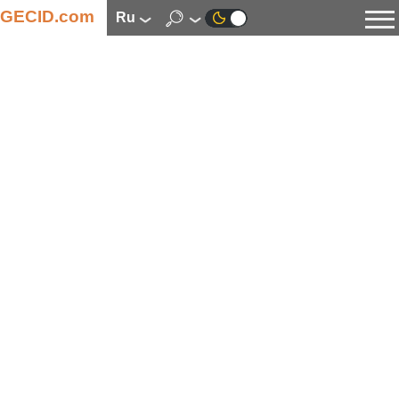
GECID.com
ru
Новости
Видео
Обзоры
Цифровая индустрия
Процессоры
Оперативная память
Материнские платы
Видеокарты
Системы охлаждения
Накопители
Корпуса
Источники питания
Мультимедиа
Цифровое фото и видео
Мониторы