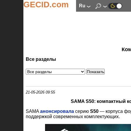
GECID.com
ru
Ко
Все разделы
21-05-2026 09:55
SAMA S50: компактный к
SAMA
анонсировала
серию
S50
— корпуса фо
поддержкой современных комплектующих.