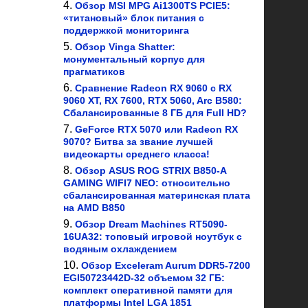
Обзор MSI MPG Ai1300TS PCIE5:
«титановый» блок питания с
поддержкой мониторинга
Обзор Vinga Shatter:
монументальный корпус для
прагматиков
Сравнение Radeon RX 9060 с RX
9060 XT, RX 7600, RTX 5060, Arc B580:
Сбалансированные 8 ГБ для Full HD?
GeForce RTX 5070 или Radeon RX
9070? Битва за звание лучшей
видеокарты среднего класса!
Обзор ASUS ROG STRIX B850-A
GAMING WIFI7 NEO: относительно
сбалансированная материнская плата
на AMD B850
Обзор Dream Machines RT5090-
16UA32: топовый игровой ноутбук с
водяным охлаждением
Обзор Exceleram Aurum DDR5-7200
EGI50723442D-32 объемом 32 ГБ:
комплект оперативной памяти для
платформы Intel LGA 1851