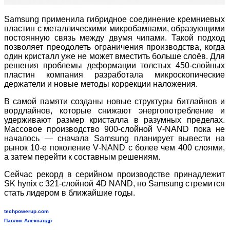
Samsung применила гибридное соединение кремниевых
пластин с металлическими микробампами, образующими
постоянную связь между двумя чипами. Такой подход
позволяет преодолеть ограничения производства, когда
один кристалл уже не может вместить больше слоёв. Для
решения проблемы деформации толстых 450
‑
слойных
пластин компания разработала микроскопические
держатели и новые методы коррекции наложения.
В самой памяти созданы новые структуры битлайнов и
вордлайнов, которые снижают энергопотребление и
удерживают размер кристалла в разумных пределах.
Массовое производство 900
‑
слойной V
‑
NAND пока не
началось — сначала Samsung планирует вывести на
рынок 10
‑
е поколение V
‑
NAND с более чем 400 слоями,
а затем перейти к составным решениям.
Сейчас рекорд в серийном производстве принадлежит
SK hynix с 321
‑
слойной 4D NAND, но Samsung стремится
стать лидером в ближайшие годы.
techpowerup.com
Павлик Александр