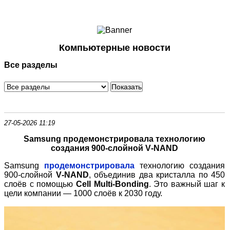
Ноутбуки и Планшеты
Смартфоны
Коммуникации
Компьютерные новости
Периферия
Все разделы
Автоэлектроника
Программное обеспечение
Игры
27-05-2026 11:19
Samsung продемонстрировала технологию
создания 900
‑
слойной V
‑
NAND
Samsung
продемонстрировала
технологию создания
900
‑
слойной
V
‑
NAND
, объединив два кристалла по 450
слоёв с помощью
Cell Multi
‑
Bonding
. Это важный шаг к
цели компании — 1000 слоёв к 2030 году.