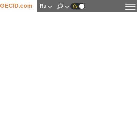
GECID.com
ru
Новости
Видео
Обзоры
Цифровая индустрия
Процессоры
Оперативная память
Материнские платы
Видеокарты
Системы охлаждения
Накопители
Корпуса
Источники питания
Мультимедиа
Цифровое фото и видео
Мониторы