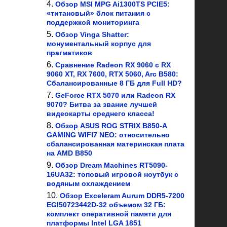
Обзор MSI MPG Ai1300TS PCIE5:
«титановый» блок питания с
поддержкой мониторинга
Обзор Vinga Shatter:
монументальный корпус для
прагматиков
Сравнение Radeon RX 9060 с RX
9060 XT, RX 7600, RTX 5060, Arc B580:
Сбалансированные 8 ГБ для Full HD?
GeForce RTX 5070 или Radeon RX
9070? Битва за звание лучшей
видеокарты среднего класса!
Обзор ASUS ROG STRIX B850-A
GAMING WIFI7 NEO: относительно
сбалансированная материнская плата
на AMD B850
Обзор Dream Machines RT5090-
16UA32: топовый игровой ноутбук с
водяным охлаждением
Обзор Exceleram Aurum DDR5-7200
EGI50723442D-32 объемом 32 ГБ:
комплект оперативной памяти для
платформы Intel LGA 1851