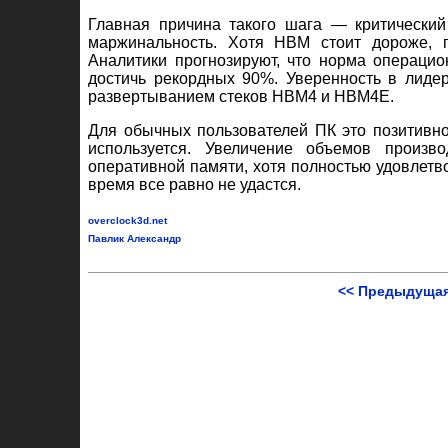
Главная причина такого шага — критически
маржинальность. Хотя HBM стоит дороже, 
Аналитики прогнозируют, что норма операци
достичь рекордных 90%. Уверенность в лиде
развертыванием стеков HBM4 и HBM4E.
Для обычных пользователей ПК это позитивно
используется. Увеличение объемов произ
оперативной памяти, хотя полностью удовлетв
время все равно не удастся.
overclock3d.net
Павлик Александр
<< Предыдущая