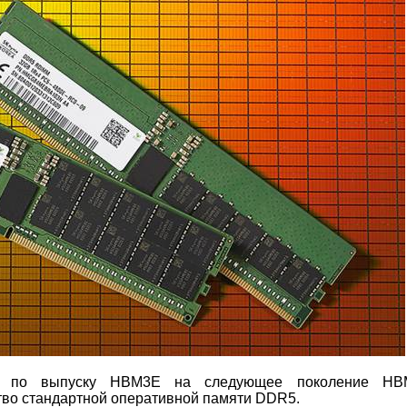
ий по выпуску HBM3E на следующее поколение HB
тво стандартной оперативной памяти DDR5.