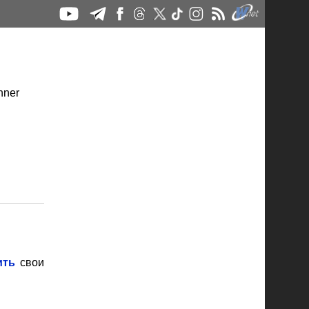
ить
свои