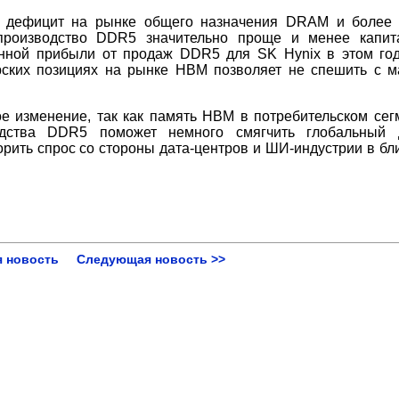
й дефицит на рынке общего назначения DRAM и более
производство DDR5 значительно проще и менее капит
онной прибыли от продаж DDR5 для SK Hynix в этом го
рских позициях на рынке HBM позволяет не спешить с 
е изменение, так как память HBM в потребительском сег
водства DDR5 поможет немного смягчить глобальный 
орить спрос со стороны дата-центров и ШИ-индустрии в б
 новость
Следующая новость >>