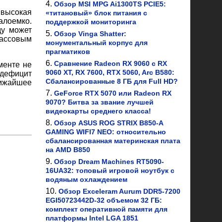
Обзор MSI MPG Ai1300TS PCIE5:
 высокая
«титановый» блок питания с
алоемко.
поддержкой мониторинга
ду может
Обзор Vinga Shatter:
массовым
монументальный корпус для
прагматиков
Сравнение Radeon RX 9060 с RX
менте не
9060 XT, RX 7600, RTX 5060, Arc B580:
дефицит
Сбалансированные 8 ГБ для Full HD?
лижайшее
GeForce RTX 5070 или Radeon RX
9070? Битва за звание лучшей
видеокарты среднего класса!
Обзор ASUS ROG STRIX B850-A
GAMING WIFI7 NEO: относительно
сбалансированная материнская плата
на AMD B850
Обзор Dream Machines RT5090-
16UA32: топовый игровой ноутбук с
водяным охлаждением
Обзор Exceleram Aurum DDR5-7200
EGI50723442D-32 объемом 32 ГБ:
комплект оперативной памяти для
платформы Intel LGA 1851